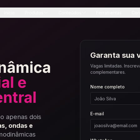
Início
Produtos
Conteúdos
Ferramentas
Con
Garanta sua v
inâmica
Vagas limitadas. Inscrev
complementares.
al e
Nome completo
ntral
E-mail
mo apenas dois
as, ondas e
modinâmicas