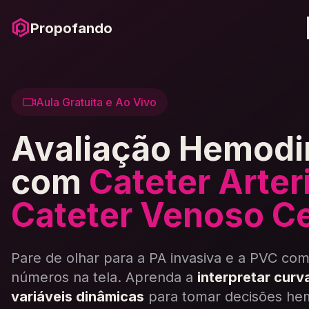
Propofando
Aula Gratuita e Ao Vivo
Avaliação Hemod
com
Cateter Arteri
Cateter Venoso Ce
Pare de olhar para a PA invasiva e a PVC co
números na tela. Aprenda a
interpretar curv
variáveis dinâmicas
para tomar decisões he