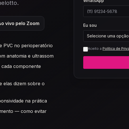
WhatsApp
elotto.
Ao vivo pelo Zoom
Eu sou
Selecione uma opção
 e PVC no perioperatório
Aceito a
Política de Pri
com anatomia e ultrassom
ue cada componente
e elas dizem sobre o
onsividade na prática
imento — como evitar