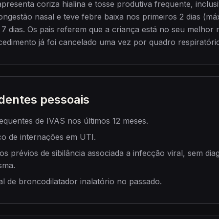
esenta coriza hialina e tosse produtiva frequente, inclus
ongestão nasal e teve febre baixa nos primeiros 2 dias (máx
á 7 dias. Os pais referem que a criança está no seu melho
cedimento já foi cancelado uma vez por quadro respiratóri
dentes pessoais
requentes de IVAS nos últimos 12 meses.
co de internações em UTI.
os prévios de sibilância associada a infecção viral, sem dia
sma.
l de broncodilatador inalatório no passado.