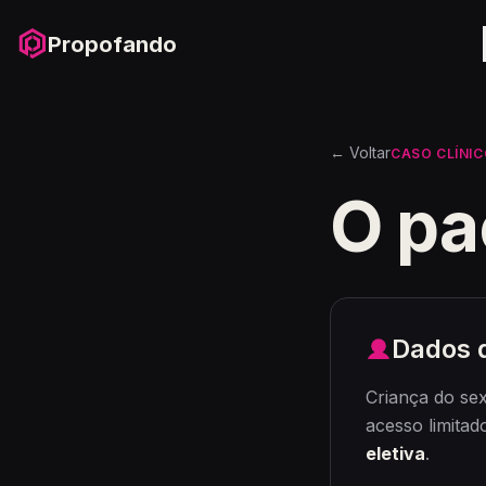
Propofando
← Voltar
CASO CLÍNI
O pa
Dados 
Criança do sex
acesso limitad
eletiva
.