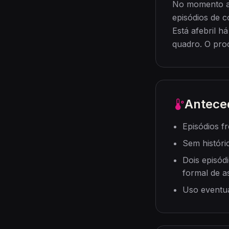
No momento apr
episódios de c
Está afebril h
quadro. O pro
Antece
Episódios f
Sem históri
Dois episódi
formal de a
Uso eventua