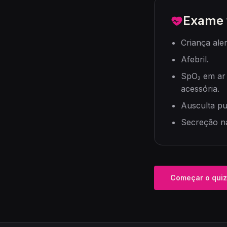
Exame f
Criança aler
Afebril.
SpO₂ em ar 
acessória.
Ausculta pu
Secreção na
Começar o quiz