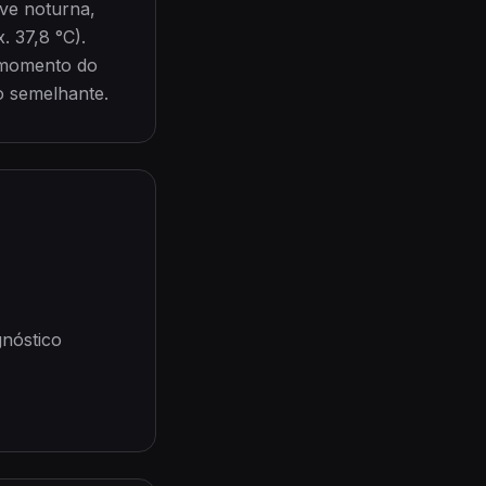
ive noturna,
. 37,8 °C).
r momento do
o semelhante.
gnóstico