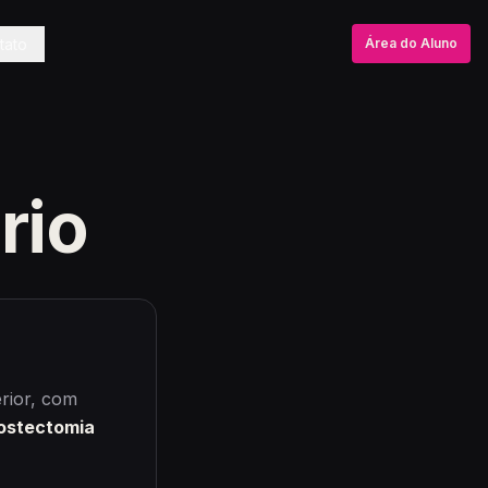
tato
Área do Aluno
rio
erior, com
ostectomia