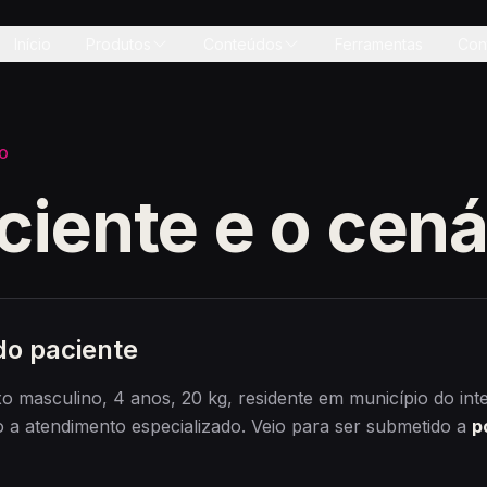
Início
Produtos
Conteúdos
Ferramentas
Con
CO
ciente e o cená
do paciente
o masculino, 4 anos, 20 kg, residente em município do int
o a atendimento especializado. Veio para ser submetido a
p